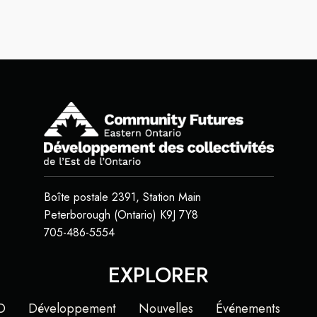
Boîte postale 2391, Station Main
Peterborough (Ontario) K9J 7Y8
705-486-5554
EXPLORER
O
Développement
Nouvelles
Événements