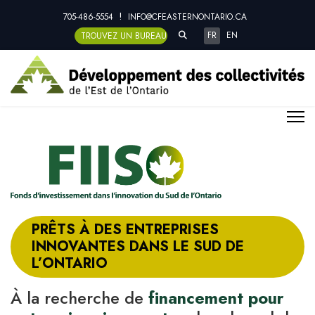
705-486-5554
INFO@CFEASTERNONTARIO.CA
SEARCH ICON
Sélectionnez votre langue
FR
EN
TROUVEZ UN BUREAU PRÈS DE CHEZ VOUS
PRÊTS À DES ENTREPRISES
INNOVANTES DANS LE SUD DE
L’ONTARIO
À la recherche de
financement pour